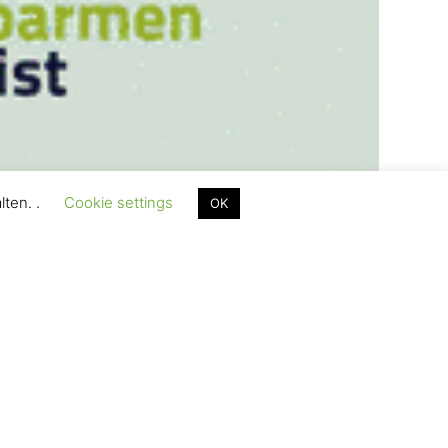
lten. .
Cookie settings
OK