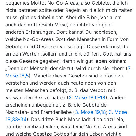
bequemes Motto. No-Go-Areas, also Gebiete, die ich
nicht betreten sollte oder Regeln an die ich mich halten
muss, gibt es dabei nicht. Aber die Bibel, vor allem
auch das dritte Buch Mose, berichtet von ganz
anderen Erfahrungen. Dort kannst Du nachlesen,
welche No-Go-Areas Gott den Menschen in Form von
Geboten und Gesetzen vorschlägt. Diese erkennst du
an den Worten „sollen“ und „nicht dürfen“. Gott hat uns
diese Gesetze gegeben, damit wir gut leben können:
„Denn der Mensch, der sie tut, wird durch sie leben“ (
3.
Mose 18,5
). Manche dieser Gesetze sind einfach zu
verstehen und werden auch heute noch von den
meisten Menschen befolgt, z. B. das Verbot, mit
Verwandten Sex zu haben (
3. Mose 18,6–18
). Andere
erscheinen unbequemer, z. B. die Gebote der
Nächsten- und Fremdenliebe (
3. Mose 19,18
;
3. Mose
19,33–34
). Das dritte Buch Mose lädt dich dazu ein,
darüber nachzudenken, was deine No-Go-Areas sind
und welche Gesetze Gottes für dein Leben wichtig