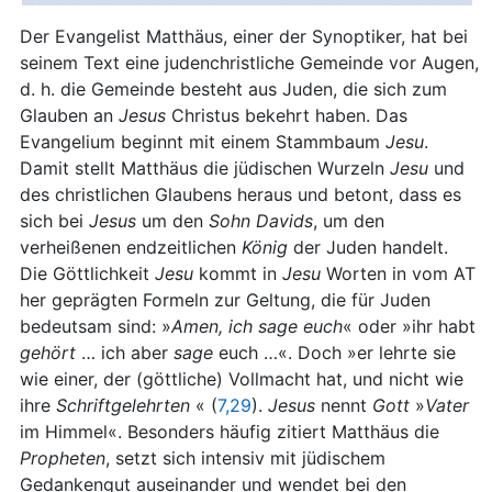
Der Evangelist Matthäus, einer der Synoptiker, hat bei
seinem Text eine judenchristliche Gemeinde vor Augen,
d. h. die Gemeinde besteht aus Juden, die sich zum
Glauben an
Jesus
Christus bekehrt haben. Das
Evangelium beginnt mit einem Stammbaum
Jesu
.
Damit stellt Matthäus die jüdischen Wurzeln
Jesu
und
des christlichen Glaubens heraus und betont, dass es
sich bei
Jesus
um den
Sohn
Davids
, um den
verheißenen endzeitlichen
König
der Juden handelt.
Die Göttlichkeit
Jesu
kommt in
Jesu
Worten in vom AT
her geprägten Formeln zur Geltung, die für Juden
bedeutsam sind: »
Amen, ich sage euch
« oder »ihr habt
gehört
… ich aber
sage
euch …«. Doch »er lehrte sie
wie einer, der (göttliche) Vollmacht hat, und nicht wie
ihre
Schriftgelehrten
« (
7,29
).
Jesus
nennt
Gott
»
Vater
im Himmel«. Besonders häufig zitiert Matthäus die
Propheten
, setzt sich intensiv mit jüdischem
Gedankengut auseinander und wendet bei den