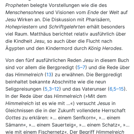
Propheten
belegte Vorstellungen wie die des
Menschensohnes
und Visionen vom
Ende
der
Welt
auf
Jesu
Wirken an. Die Diskussion mit
Pharisäern
,
Hohepriestern
und
Schriftgelehrten
erhält besonders
viel Raum. Matthäus berichtet relativ ausführlich über
die Kindheit
Jesu
, so auch über die Flucht nach
Ägypten und den Kindermord durch
König
Herodes
.
Von den fünf ausführlichen Reden
Jesu
in diesem Buch
sind vor allem die Bergpredigt (
5–7
) und die Rede über
das
Himmelreich
(
13
) zu erwähnen. Die Bergpredigt
beinhaltet bekannte Abschnitte wie die neun
Seligpreisungen (
5,3–12
) und das Vaterunser (
6,5–15
).
In der Rede über das
Himmelreich
(»Mit dem
Himmelreich
ist es wie mit …«) versucht
Jesus
in
Gleichnissen die in der Zukunft vollendete Herrschaft
Gottes
zu erklären: »… einem Senfkorn«, »… einem
Sämann«, »… einem Sauerteig«, »… einem Schatz«, »…
wie mit einem Fischernetz«. Der Begriff
Himmelreich