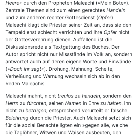
Heere
« durch den Propheten Maleachi (»Mein Bote«).
Zentrale Themen sind zum einen gerechtes
Handeln
und zum anderen rechter Gottesdienst (
Opfer
).
Maleachi klagt die Priester seiner Zeit an, dass sie den
Tempeldienst schlecht verrichten und ihre
Opfer
nicht
der Gottesverehrung dienen. Auffallend ist die
Diskussionsrede als Textgattung des Buches. Der
Autor spricht nicht nur Missstände im Volk an, sondern
antwortet auch auf deren eigene Worte und Einwände
(»
Doch ihr sagt
«). Drohung, Mahnung, Schelte,
Verheißung und Warnung wechseln sich ab in den
Reden Maleachis.
Maleachi mahnt, nicht
treulos
zu
handeln
, sondern den
Herrn
zu
fürchten
, seinen
Namen
in Ehre zu
halten
, ihn
nicht zu
betrügen
; entsprechend verurteilt er falsche
Belehrung
durch die Priester. Auch Maleachi setzt sich
für die sozial Benachteiligten ein »gegen alle, welche
die Taglöhner, Witwen und Waisen ausbeuten, den