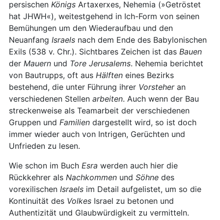
persischen
Königs
Artaxerxes, Nehemia (»Getröstet
hat JHWH«), weitestgehend in Ich-Form von seinen
Bemühungen um den Wiederaufbau und den
Neuanfang
Israels
nach dem Ende des Babylonischen
Exils (538 v. Chr.). Sichtbares Zeichen ist das
Bauen
der
Mauern
und
Tore
Jerusalems
. Nehemia berichtet
von Bautrupps, oft aus
Hälften
eines Bezirks
bestehend, die unter Führung ihrer
Vorsteher
an
verschiedenen Stellen
arbeiten
. Auch wenn der Bau
streckenweise als Teamarbeit der verschiedenen
Gruppen und
Familien
dargestellt wird, so ist doch
immer wieder auch von Intrigen, Gerüchten und
Unfrieden zu lesen.
Wie schon im Buch
Esra
werden auch hier die
Rückkehrer als
Nachkommen
und
Söhne
des
vorexilischen
Israels
im Detail aufgelistet, um so die
Kontinuität des
Volkes
Israel zu betonen und
Authentizität und Glaubwürdigkeit zu vermitteln.