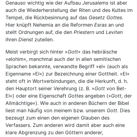
Genauso wichtig wie der Aufbau
Jerusalems
ist aber
auch die Wiederherstellung der Riten und des Kultes im
Tempel, die Rückbesinnung auf das
Gesetz
Gottes
.
Hier knüpft Nehemia an die Reformen
Esras
an und
stellt Ordnungen auf, die den
Priestern
und
Leviten
ihren
Dienst
zuteilen.
Meist verbirgt sich hinter »
Gott
« das hebräische
»elohim«, manchmal auch der in allen semitischen
Sprachen bekannte, verwandte Begriff »el« (auch als
Eigenname »El«) zur Bezeichnung einer Gottheit. »El«
steht oft in Wortverbindungen, die die Herkunft, d. h.
den Hauptort seiner Verehrung (z. B. »
Gott
von Bet-
El«) oder eine Eigenschaft
Gottes
angeben (»
Gott
, der
Allmächtige«). Wie auch in anderen Büchern der Bibel
liest man häufig von meinem bzw. unserem
Gott
. Dies
bezeugt zum einen den eigenen Glauben des
Verfassers. Zum anderen wird damit aber auch eine
klare Abgrenzung zu den Göttern anderer,