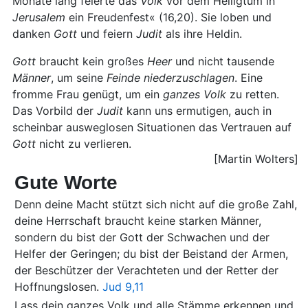
Monate lang feierte das
Volk
vor dem Heiligtum in
Jerusalem
ein Freudenfest« (16,20). Sie loben und
danken
Gott
und feiern
Judit
als ihre Heldin.
Gott
braucht kein großes
Heer
und nicht tausende
Männer
, um seine
Feinde
niederzuschlagen
. Eine
fromme Frau genügt, um ein
ganzes
Volk
zu retten.
Das Vorbild der
Judit
kann uns ermutigen, auch in
scheinbar ausweglosen Situationen das Vertrauen auf
Gott
nicht zu verlieren.
[Martin Wolters]
Gute Worte
Denn deine Macht stützt sich nicht auf die große Zahl,
deine Herrschaft braucht keine starken Männer,
sondern du bist der Gott der Schwachen und der
Helfer der Geringen; du bist der Beistand der Armen,
der Beschützer der Verachteten und der Retter der
Hoffnungslosen.
Jud 9,11
Lass dein ganzes Volk und alle Stämme erkennen und