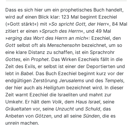
Dass es sich hier um ein prophetisches Buch handelt,
wird auf einen Blick klar: 123 Mal beginnt Ezechiel
(»Gott stärkt«) mit »
So spricht Gott, der Herr
«, 84 Mal
zitiert er einen »
Spruch des Herrn
«, und 49 Mal
»
erging das Wort des Herrn an mich
«: Ezechiel, den
Gott
selbst oft als
Menschensohn
bezeichnet, um so
eine klare Distanz zu schaffen, ist ein Sprachrohr
Gottes
, ein
Prophet
. Das Wirken Ezechiels fällt in die
Zeit des Exils, er selbst ist einer der Deportierten und
lebt in
Babel
. Das Buch Ezechiel beginnt kurz vor der
endgültigen Zerstörung
Jerusalems
und des
Tempels
,
der hier auch als
Heiligtum
bezeichnet wird. In dieser
Zeit warnt Ezechiel die Israeliten und mahnt zur
Umkehr. Er hält dem
Volk
, dem
Haus
Israel
, seine
Gräueltaten
vor, seine
Unzucht
und
Schuld
, das
Anbeten von
Götzen
, und all seine
Sünden
, die es
unrein
machen.