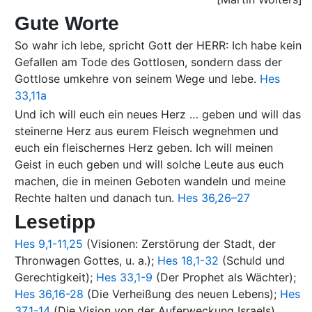
Gute Worte
So wahr ich lebe, spricht Gott der HERR: Ich habe kein
Gefallen am Tode des Gottlosen, sondern dass der
Gottlose umkehre von seinem Wege und lebe.
Hes
33,11a
Und ich will euch ein neues Herz … geben und will das
steinerne Herz aus eurem Fleisch wegnehmen und
euch ein fleischernes Herz geben. Ich will meinen
Geist in euch geben und will solche Leute aus euch
machen, die in meinen Geboten wandeln und meine
Rechte halten und danach tun.
Hes 36,26–27
Lesetipp
Hes 9,1-11,25
(Visionen: Zerstörung der Stadt, der
Thronwagen Gottes, u. a.);
Hes 18,1-32
(Schuld und
Gerechtigkeit);
Hes 33,1-9
(Der Prophet als Wächter);
Hes 36,16-28
(Die Verheißung des neuen Lebens);
Hes
37,1-14
(Die Vision von der Auferweckung Israels)