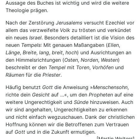
Aussage des Buches ist wichtig und wird die weitere
Theologie prägen.
Nach der Zerstörung
Jerusalems
versucht Ezechiel vor
allem das verzweifelte
Volk
zu trösten und verkündet
ein neues
Israel
. Besonders detailliert ist die Vision des
neuen
Tempels
: Mit genauen Maßangaben (
Ellen
,
Länge
,
Breite
,
lang
,
breit
,
hoch
) und Ausrichtungen an
den Himmelsrichtungen (
Osten
,
Norden
,
Westen
)
beschreibt er den
Tempel
mit
Toren
,
Vorhöfen
und
Räumen
für die
Priester
.
Häufig benutzt
Gott
die Anweisung »
Menschensohn
,
richte dein
Gesicht
auf …«, um den
Propheten
auf eine
weitere Ungerechtigkeit und
Sünde
hinzuweisen. Auch
wir sind angehalten, Ungerechtigkeiten zu erkennen
und nicht einfach wegzuschauen. Dank der christlichen
Hoffnung können wir die Betroffenen zum Vertrauen
auf
Gott
und in die Zukunft ermutigen.
[Martin Wolters]