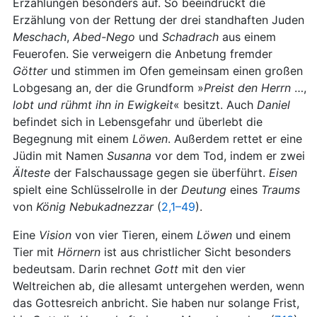
Erzählungen besonders auf. So beeindruckt die
Erzählung von der Rettung der drei standhaften Juden
Meschach
,
Abed-Nego
und
Schadrach
aus einem
Feuerofen. Sie verweigern die Anbetung fremder
Götter
und stimmen im Ofen gemeinsam einen großen
Lobgesang an, der die Grundform »
Preist den Herrn
…,
lobt und rühmt ihn in Ewigkeit
« besitzt. Auch
Daniel
befindet sich in Lebensgefahr und überlebt die
Begegnung mit einem
Löwen
. Außerdem rettet er eine
Jüdin mit Namen
Susanna
vor dem Tod, indem er zwei
Älteste
der Falschaussage gegen sie überführt.
Eisen
spielt eine Schlüsselrolle in der
Deutung
eines
Traums
von
König
Nebukadnezzar
(
2,1–49
).
Eine
Vision
von vier Tieren, einem
Löwen
und einem
Tier mit
Hörnern
ist aus christlicher Sicht besonders
bedeutsam. Darin rechnet
Gott
mit den vier
Weltreichen ab, die allesamt untergehen werden, wenn
das Gottesreich anbricht. Sie haben nur solange Frist,