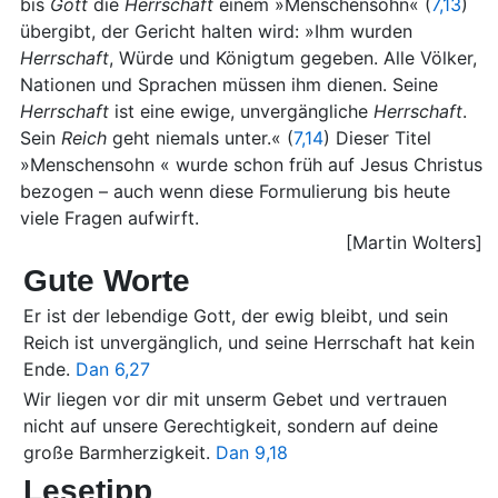
bis
Gott
die
Herrschaft
einem »Menschensohn« (
7,13
)
übergibt, der Gericht halten wird: »Ihm wurden
Herrschaft
, Würde und Königtum gegeben. Alle Völker,
Nationen und Sprachen müssen ihm dienen. Seine
Herrschaft
ist eine ewige, unvergängliche
Herrschaft
.
Sein
Reich
geht niemals unter.« (
7,14
) Dieser Titel
»Menschensohn « wurde schon früh auf Jesus Christus
bezogen – auch wenn diese Formulierung bis heute
viele Fragen aufwirft.
[Martin Wolters]
Gute Worte
Er ist der lebendige Gott, der ewig bleibt, und sein
Reich ist unvergänglich, und seine Herrschaft hat kein
Ende.
Dan 6,27
Wir liegen vor dir mit unserm Gebet und vertrauen
nicht auf unsere Gerechtigkeit, sondern auf deine
große Barmherzigkeit.
Dan 9,18
Lesetipp