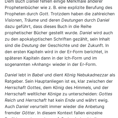
Dem Buch
Daniel
fehlen einige Merkmale anderer
Prophetenbücher wie z. B. eine explizite Berufung des
Propheten durch
Gott
. Trotzdem haben die zahlreichen
Visionen
,
Träume
und deren
Deutungen
durch
Daniel
dazu geführt, dass dieses Buch in die Reihe
prophetischer Bücher gestellt wurde.
Daniel
wird auch
zu den apokalyptischen Schriften gezählt, sein Inhalt
sind die
Deutung
der Geschichte und der Zukunft. In
den ersten Kapiteln wird in der Er-Form berichtet, in
späteren Kapiteln dann in der Ich-Form und im
sogenannten »Anhang« wieder in der Er-Form.
Daniel
lebt in
Babel
und dient
König
Nebukadnezzar
als
Ratgeber. Sein Hauptanliegen ist es, klar zwischen der
Herrschaft
Gottes
, dem
König
des
Himmels
, und der
Herrschaft
weltlicher
Könige
zu unterscheiden:
Gottes
Reich
und
Herrschaft
hat kein
Ende
und währt ewig.
Auch
Daniel
verurteilt immer wieder die Anbetung
fremder
Götter
. In diesem Kontext fallen einzelne