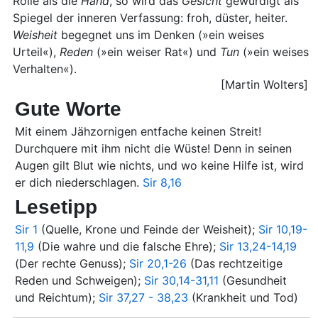
Rolle als die
Hand
, so wird das
Gesicht
gewürdigt als
Spiegel der inneren Verfassung: froh, düster, heiter.
Weisheit
begegnet uns im Denken (»ein weises
Urteil«),
Reden
(»ein weiser Rat«) und
Tun
(»ein weises
Verhalten«).
[Martin Wolters]
Gute Worte
Mit einem Jähzornigen entfache keinen Streit!
Durchquere mit ihm nicht die Wüste! Denn in seinen
Augen gilt Blut wie nichts, und wo keine Hilfe ist, wird
er dich niederschlagen.
Sir 8,16
Lesetipp
Sir 1
(Quelle, Krone und Feinde der Weisheit);
Sir 10,19-
11,9
(Die wahre und die falsche Ehre);
Sir 13,24-14,19
(Der rechte Genuss);
Sir 20,1-26
(Das rechtzeitige
Reden und Schweigen);
Sir 30,14-31,11
(Gesundheit
und Reichtum);
Sir 37,27 - 38,23
(Krankheit und Tod)