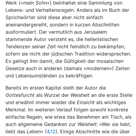
Werk (»
mein Sohn
«) beinhaltet eine Sammlung von
Lebens- und Verhaltensregeln. Anders als im Buch der
Sprichwörter sind diese aber nicht einfach
aneinandergereiht, sondern in kurzen Abschnitten
ausformuliert. Der vermutlich aus Jerusalem
stammende Autor versteht es, die hellenistischen
Tendenzen seiner
Zeit
nicht feindlich zu bekämpfen,
sofern sie nicht der jüdischen Tradition widersprechen.
Es gelingt ihm damit, die Gültigkeit der mosaischen
Gesetze
auch in anderen (damals »modernen«) Zeiten
und Lebensumständen zu bekräftigen.
Bereits im ersten Kapitel stellt der Autor die
Gottesfurcht
als Wurzel der
Weisheit
an die erste Stelle
und erwähnt immer wieder die
Einsicht
als wichtiges
Merkmal. Im weiteren Verlauf folgen sowohl konkrete
einfache Regeln, wie etwa das Benehmen am Tisch, als
auch allgemeine Gedanken zur
Weisheit
: »Wer sie liebt,
liebt das
Leben
« (
4,12
). Einige Abschnitte wie die über