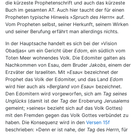
die kürzeste Prophetenschrift und auch das kürzeste
Buch im gesamten AT. Auch hier taucht der für einen
Propheten typische Hinweis »
Spruch des Herrn
« auf.
Vom Propheten selbst, seiner Herkunft, seinem Wirken
und seiner Berufung erfährt man allerdings nichts.
In der Hauptsache handelt es sich bei der »Vision
Obadjas« um ein Gericht über
Edom
, ein südlich vom
Toten Meer wohnendes Volk. Die Edomiter galten als
Nachkommen von Esau, dem Bruder
Jakobs
, einem der
Erzväter der Israeliten. Mit »
Esau
« bezeichnet der
Prophet das Volk der Edomiter, und das Land
Edom
wird hier auch als »
Bergland von Esau
« bezeichnet.
Den Edomitern wird vorgeworfen, sich am
Tag seines
Unglücks
(damit ist der
Tag
der Eroberung
Jerusalems
gemeint; »seines« bezieht sich auf das Volk Gottes)
mit den Fremden gegen das Volk Gottes verbündet zu
haben. Die Konsequenz wird in den
Versen 15f
beschrieben: »Denn er ist nahe, der
Tag
des
Herrn
, für