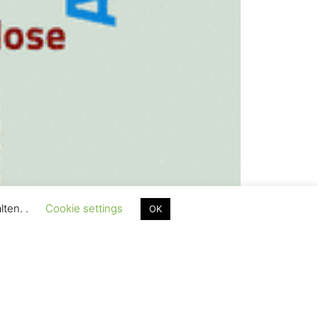
lten. .
Cookie settings
OK