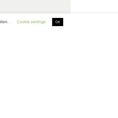
lten. .
Cookie settings
OK
 und es handelt sich seiner Redeweise nach um einen