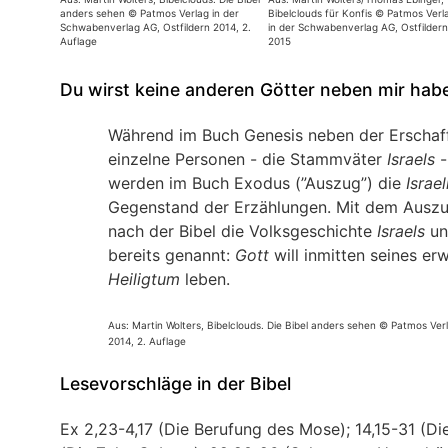
anders sehen © Patmos Verlag in der
Bibelclouds für Konfis © Patmos Verl
Schwabenverlag AG, Ostfildern 2014, 2.
in der Schwabenverlag AG, Ostfildern
Auflage
2015
Du wirst keine anderen Götter neben mir hab
Während im Buch Genesis neben der Erschaf
einzelne Personen - die Stammväter
Israels
-
werden im Buch Exodus (”Auszug”) die
Israe
Gegenstand der Erzählungen. Mit dem Ausz
nach der Bibel die Volksgeschichte
Israels
un
bereits genannt:
Gott
will inmitten seines e
Heiligtum
leben.
Aus: Martin Wolters, Bibelclouds. Die Bibel anders sehen © Patmos Ver
2014, 2. Auflage
Lesevorschläge in der Bibel
Ex 2,23-4,17 (Die Berufung des Mose); 14,15-31 (Di