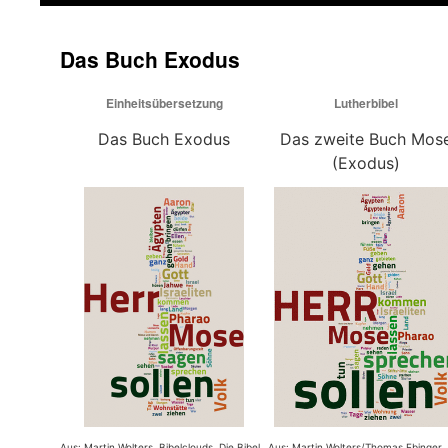
springen
Das Buch Exodus
Einheitsübersetzung
Lutherbibel
Das Buch Exodus
Das zweite Buch Mos
(Exodus)
Aus: Martin Wolters, Bibelclouds. Die Bibel
Aus: Martin Wolters/Thomas Ebinger,